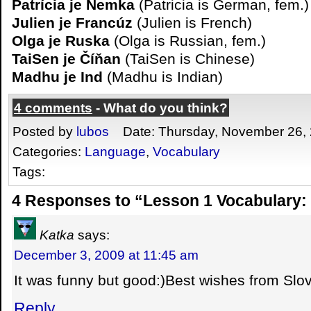
Patrícia je Nemka
(Patricia is German, fem.)
Julien je Francúz
(Julien is French)
Olga je Ruska
(Olga is Russian, fem.)
TaiSen je Číňan
(TaiSen is Chinese)
Madhu je Ind
(Madhu is Indian)
4 comments
- What do you think?
Posted by
lubos
Date: Thursday, November 26,
Categories:
Language
,
Vocabulary
Tags:
4 Responses to “Lesson 1 Vocabulary:
Katka
says:
December 3, 2009 at 11:45 am
It was funny but good:)Best wishes from Slov
Reply