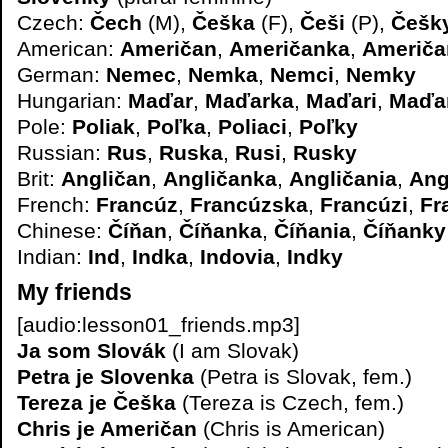
Czech:
Čech
(M),
Češka
(F),
Češi
(P),
Češk
American:
Američan
,
Američanka
,
Američa
German:
Nemec
,
Nemka
,
Nemci
,
Nemky
Hungarian:
Maďar
,
Maďarka
,
Maďari
,
Maďa
Pole:
Poliak
,
Poľka
,
Poliaci
,
Poľky
Russian:
Rus
,
Ruska
,
Rusi
,
Rusky
Brit:
Angličan
,
Angličanka
,
Angličania
,
Ang
French:
Francúz
,
Francúzska
,
Francúzi
,
Fr
Chinese:
Číňan
,
Číňanka
,
Číňania
,
Číňanky
Indian:
Ind
,
Indka
,
Indovia
,
Indky
My friends
[audio:lesson01_friends.mp3]
Ja som Slovák
(I am Slovak)
Petra je Slovenka
(Petra is Slovak, fem.)
Tereza je Češka
(Tereza is Czech, fem.)
Chris je Američan
(Chris is American)