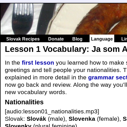
Slovak Recipes
Donate
Blog
Language
Li
Lesson 1 Vocabulary: Ja som 
In the
first lesson
you learned how to make 
greetings and tell people your nationalities.
explained in more detail in the
grammar sec
now go back and review. Along the way you’ll
new vocabulary words.
Nationalities
[audio:lesson01_nationalities.mp3]
Slovak:
Slovák
(male),
Slovenka
(female),
S
Slovenky
(plural feminine)